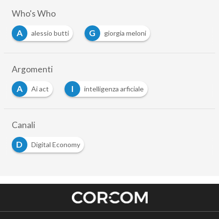
Who's Who
A
G
alessio butti
giorgia meloni
Argomenti
A
I
Ai act
intelligenza arficiale
Canali
D
Digital Economy