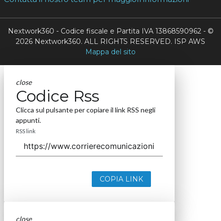
Nextwork360 - Codice fiscale e Partita IVA 13868590962 - ©
2026 Nextwork360. ALL RIGHTS RESERVED. ISP AWS
Mappa del sito
close
Codice Rss
Clicca sul pulsante per copiare il link RSS negli
appunti.
RSS link
COPIA LINK
close