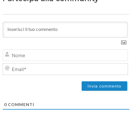
N
Em
0
COMMENTI