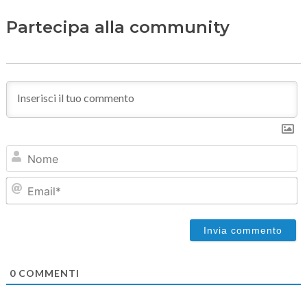
Partecipa alla community
N
Em
0
COMMENTI