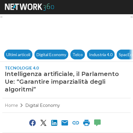
Intelligenza artificiale, il Pa
Ultimi articoli
Digital Economy
Telco
Industria 4.0
SpacEc
TECNOLOGIE 4.0
Intelligenza artificiale, il Parlamento
Ue: “Garantire imparzialità degli
algoritmi”
Home
Digital Economy