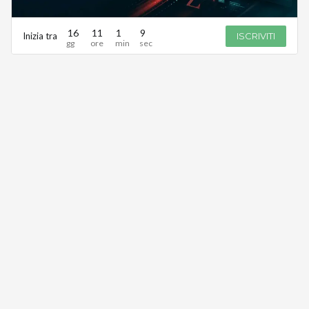
16
11
1
9
Inizia tra
ISCRIVITI