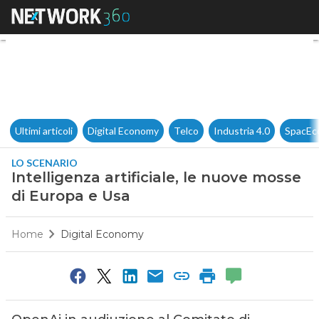
Intelligenza artificiale, le n
Ultimi articoli
Digital Economy
Telco
Industria 4.0
SpacEc
LO SCENARIO
Intelligenza artificiale, le nuove mosse
di Europa e Usa
Home
Digital Economy