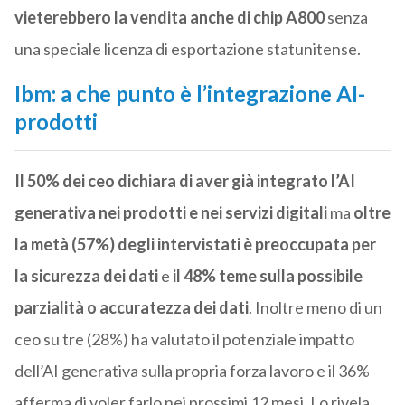
vieterebbero la vendita anche di chip A800
senza
una speciale licenza di esportazione statunitense.
Ibm: a che punto è l’integrazione AI-
prodotti
Il 50% dei ceo dichiara di aver già integrato l’AI
generativa nei prodotti e nei servizi digitali
ma
oltre
la metà (57%) degli intervistati è preoccupata per
la sicurezza dei dati
e
il 48% teme sulla possibile
parzialità o accuratezza dei dati
. Inoltre meno di un
ceo su tre (28%) ha valutato il potenziale impatto
dell’AI generativa sulla propria forza lavoro e il 36%
afferma di voler farlo nei prossimi 12 mesi. Lo rivela