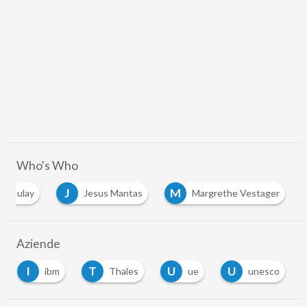
Who's Who
J
M
 Azoulay
Jesus Mantas
Margrethe Vestager
Aziende
I
T
U
U
ibm
Thales
ue
unesco