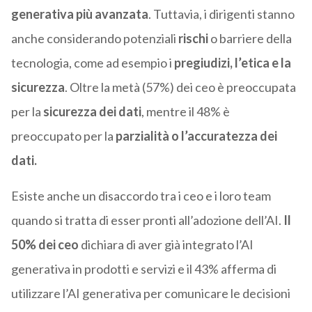
generativa più avanzata
. Tuttavia, i dirigenti stanno
anche considerando potenziali
rischi
o barriere della
tecnologia, come ad esempio i
pregiudizi, l’etica e la
sicurezza
. Oltre la metà (57%) dei ceo è preoccupata
per la
sicurezza dei dati
, mentre il 48% è
preoccupato per la
parzialità o l’accuratezza dei
dati.
Esiste anche un disaccordo tra i ceo e i loro team
quando si tratta di esser pronti all’adozione dell’AI.
Il
50% dei ceo
dichiara di aver già integrato l’AI
generativa in prodotti e servizi e il 43% afferma di
utilizzare l’AI generativa per comunicare le decisioni