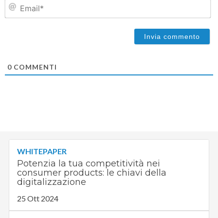
Em
0
COMMENTI
WHITEPAPER
Potenzia la tua competitività nei
consumer products: le chiavi della
digitalizzazione
25 Ott 2024