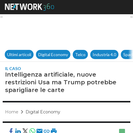
Intelligenza artificiale, nuov
Ultimi articoli
Digital Economy
Telco
Industria 4.0
Spac
IL CASO
Intelligenza artificiale, nuove
restrizioni Usa ma Trump potrebbe
sparigliare le carte
Home
Digital Economy