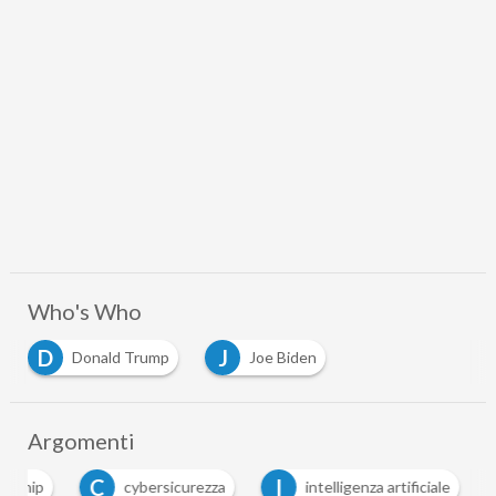
Who's Who
D
J
Donald Trump
Joe Biden
Argomenti
C
I
chip
cybersicurezza
intelligenza artificiale