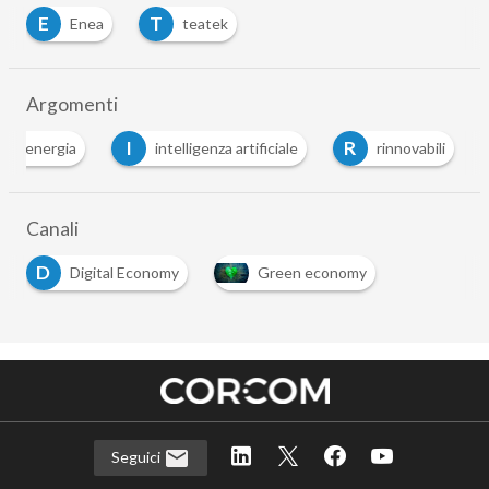
E
T
Enea
teatek
…
Argomenti
E
I
R
energia
intelligenza artificiale
rinnovabili
…
Canali
D
Digital Economy
Green economy
Seguici