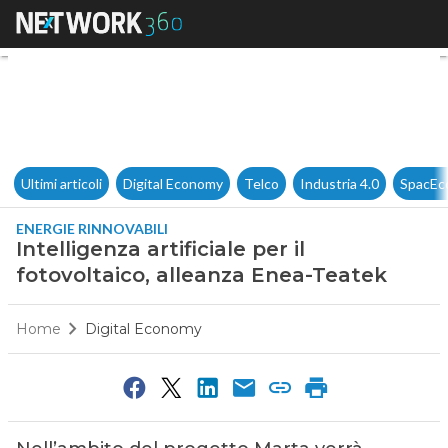
Intelligenza artificiale per il
Ultimi articoli
Digital Economy
Telco
Industria 4.0
SpacEc
ENERGIE RINNOVABILI
Intelligenza artificiale per il
fotovoltaico, alleanza Enea-Teatek
Home
Digital Economy