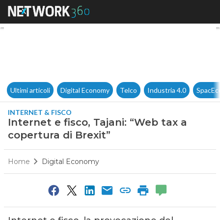
Internet e fisco, Tajani: “Web 
Ultimi articoli
Digital Economy
Telco
Industria 4.0
SpacEc
INTERNET & FISCO
Internet e fisco, Tajani: “Web tax a
copertura di Brexit”
Home
Digital Economy