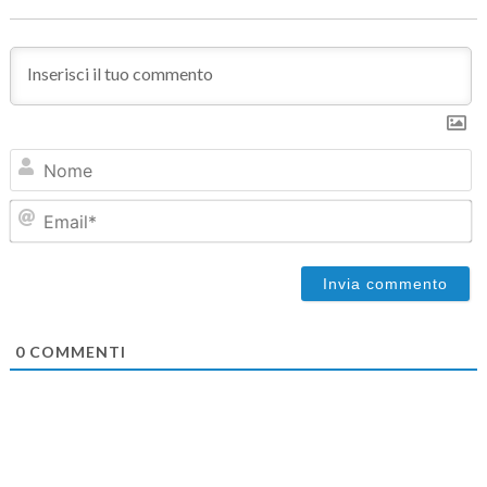
N
Em
0
COMMENTI