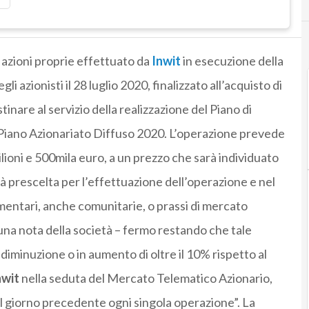
i azioni proprie effettuato da
Inwit
in esecuzione della
i azionisti il 28 luglio 2020, finalizzato all’acquisto di
inare al servizio della realizzazione del Piano di
 Piano Azionariato Diffuso 2020. L’operazione prevede
ioni e 500mila euro, a un prezzo che sarà individuato
ità prescelta per l’effettuazione dell’operazione e nel
amentari, anche comunitarie, o prassi di mercato
una nota della società – fermo restando che tale
 diminuzione o in aumento di oltre il 10% rispetto al
nwit
nella seduta del Mercato Telematico Azionario,
el giorno precedente ogni singola operazione”. La