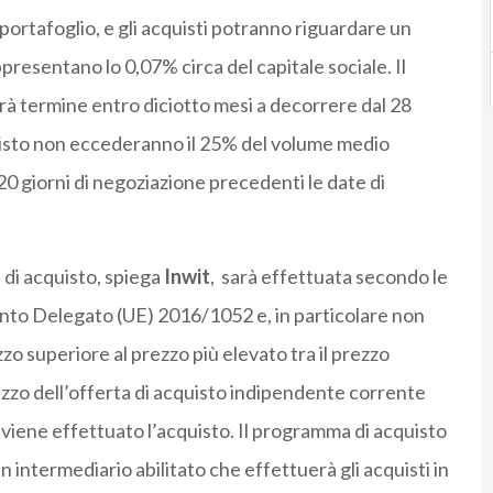
 portafoglio, e gli acquisti potranno riguardare un
presentano lo 0,07% circa del capitale sociale. Il
rà termine entro diciotto mesi a decorrere dal 28
cquisto non eccederanno il 25% del volume medio
 20 giorni di negoziazione precedenti le date di
i di acquisto, spiega
Inwit
, sarà effettuata secondo le
ento Delegato (UE) 2016/1052 e, in particolare non
o superiore al prezzo più elevato tra il prezzo
ezzo dell’offerta di acquisto indipendente corrente
 viene effettuato l’acquisto. Il programma di acquisto
un intermediario abilitato che effettuerà gli acquisti in