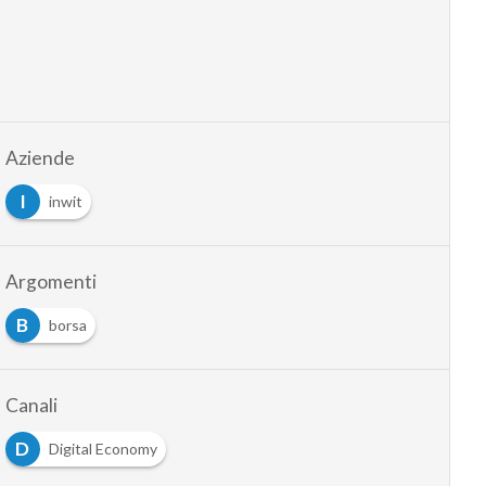
Aziende
I
inwit
Argomenti
B
borsa
Canali
D
Digital Economy