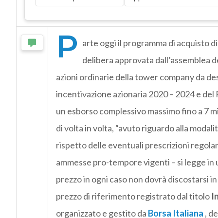
P
arte oggi il programma di acquisto d
delibera approvata dall’assemblea degl
azioni ordinarie della tower company da dest
incentivazione azionaria 2020 – 2024 e del
un esborso complessivo massimo fino a 7 mil
di volta in volta, “avuto riguardo alla modal
rispetto delle eventuali prescrizioni regol
ammesse pro-tempore vigenti – si legge in 
prezzo in ogni caso non dovrà discostarsi in
prezzo di riferimento registrato dal titolo
I
organizzato e gestito da
Borsa Italiana
, d