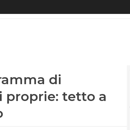
mma di acquisto di azioni proprie: tetto a 7,5 milio
ogramma di
 proprie: tetto a
o