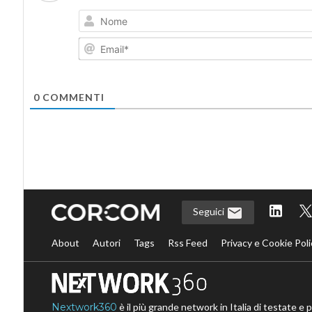
0
COMMENTI
Seguici
About
Autori
Tags
Rss Feed
Privacy e Cookie Poli
Nextwork360
è il più grande network in Italia di testate e 