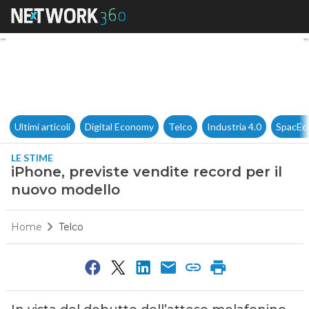
iPhone, previste vendite reco
Ultimi articoli
Digital Economy
Telco
Industria 4.0
SpacEc
LE STIME
iPhone, previste vendite record per il
nuovo modello
Home
Telco