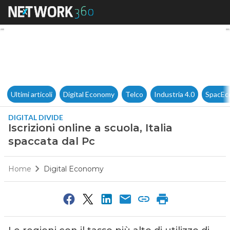
Iscrizioni online a scuola, Ita
Ultimi articoli
Digital Economy
Telco
Industria 4.0
SpacEc
DIGITAL DIVIDE
Iscrizioni online a scuola, Italia
spaccata dal Pc
Home
Digital Economy