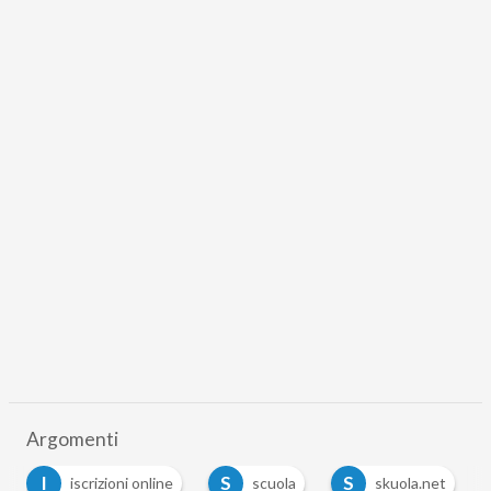
Argomenti
I
S
S
iscrizioni online
scuola
skuola.net