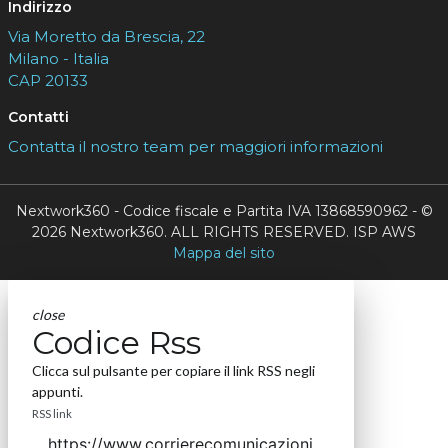
Indirizzo
Via Moretto da Brescia, 22
Milano - Italia
CAP 20133
Contatti
Contatta il nostro team per maggiori informazioni
Nextwork360 - Codice fiscale e Partita IVA 13868590962 - ©
2026 Nextwork360. ALL RIGHTS RESERVED. ISP AWS
Mappa del sito
close
Codice Rss
Clicca sul pulsante per copiare il link RSS negli
appunti.
RSS link