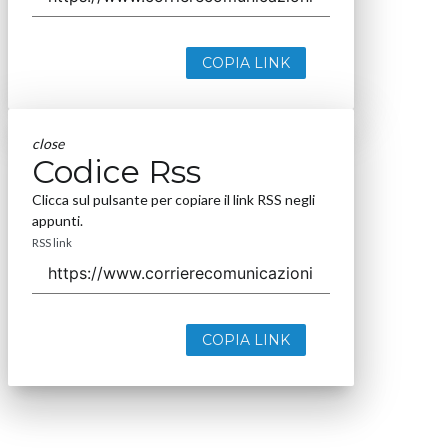
COPIA LINK
close
Codice Rss
Clicca sul pulsante per copiare il link RSS negli
appunti.
RSS link
COPIA LINK