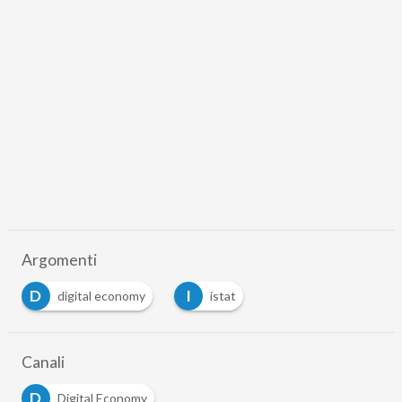
Argomenti
D
I
digital economy
istat
…
Canali
D
Digital Economy