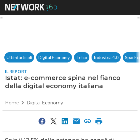
Istat: e-commerce spina nel f
Ultimi articoli
Digital Economy
Telco
Industria 4.0
SpacEc
IL REPORT
Istat: e-commerce spina nel fianco
della digital economy italiana
Home
Digital Economy