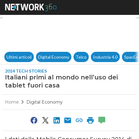
Italiani primi al mondo nell’us
Ultimi articoli
Digital Economy
Telco
Industria 4.0
SpacEc
2014 TECH STORIES
Italiani primi al mondo nell’uso dei
tablet fuori casa
Home
Digital Economy