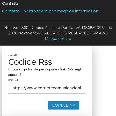
Contatti
Contatta il nostro team per maggiori informazioni
Nextwork360 - Codice fiscale e Partita IVA 13868590962 - ©
2026 Nextwork360. ALL RIGHTS RESERVED. ISP AWS
Mappa del sito
close
Codice Rss
Clicca sul pulsante per copiare il link RSS negli
appunti.
RSS link
COPIA LINK