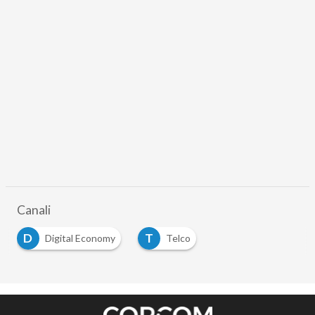
Canali
D
T
Digital Economy
Telco