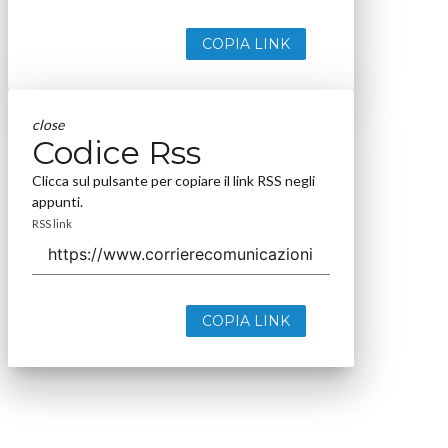
COPIA LINK
close
Codice Rss
Clicca sul pulsante per copiare il link RSS negli
appunti.
RSS link
COPIA LINK