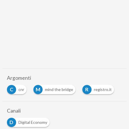
Argomenti
C
M
R
cnr
mind the bridge
registro.it
Canali
D
Digital Economy