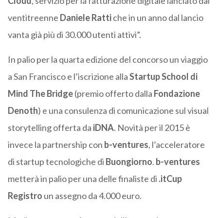
Cloud
, servizio per la fatturazione digitale lanciato dal
ventitreenne
Daniele Ratti
che in un anno dal lancio
vanta già più di 30.000 utenti attivi”.
In palio per la quarta edizione del concorso
un viaggio
a San Francisco e l’iscrizione alla
Startup School di
Mind The Bridge
(premio offerto dalla
Fondazione
Denoth
) e una consulenza di comunicazione sul visual
storytelling offerta da
iDNA
. Novità per il 2015 è
invece la partnership con
b-ventures
, l’acceleratore
di startup tecnologiche di
Buongiorno
.
b-ventures
metterà in palio per una delle finaliste di
.itCup
Registro
un assegno da 4.000 euro.