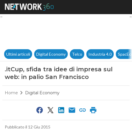
.itCup, sfida tra idee di impre
Ultimi articoli
Digital Economy
Telco
Industria 4.0
SpacEc
.itCup, sfida tra idee di impresa sul
web: in palio San Francisco
Home
Digital Economy
Pubblicato il 12 Giu 2015