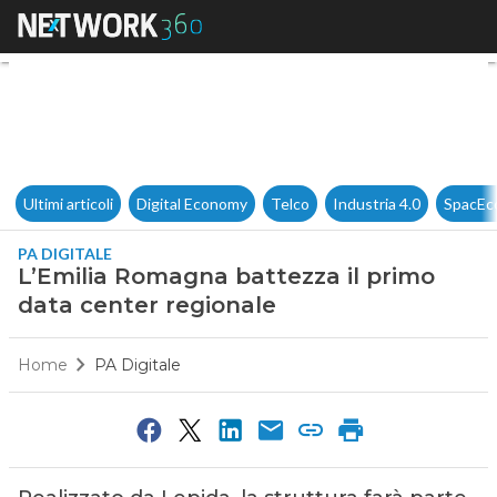
L’Emilia Romagna battezza il
Ultimi articoli
Digital Economy
Telco
Industria 4.0
SpacEc
PA DIGITALE
L’Emilia Romagna battezza il primo
data center regionale
Home
PA Digitale