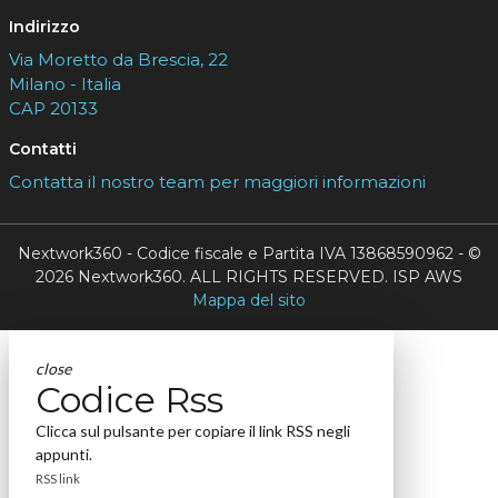
Indirizzo
Via Moretto da Brescia, 22
Milano - Italia
CAP 20133
Contatti
Contatta il nostro team per maggiori informazioni
Nextwork360 - Codice fiscale e Partita IVA 13868590962 - ©
2026 Nextwork360. ALL RIGHTS RESERVED. ISP AWS
Mappa del sito
close
Codice Rss
Clicca sul pulsante per copiare il link RSS negli
appunti.
RSS link