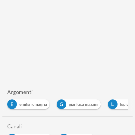
Argomenti
E
G
L
emilia romagna
gianluca mazzini
lepida
Canali