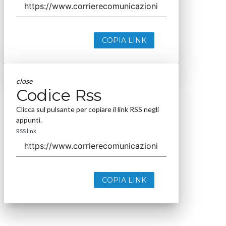
COPIA LINK
close
Codice Rss
Clicca sul pulsante per copiare il link RSS negli
appunti.
RSS link
COPIA LINK