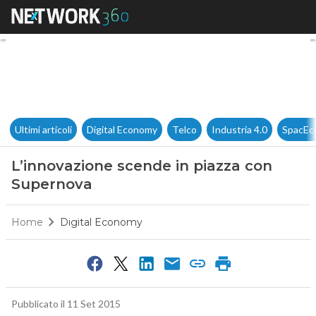
L’innovazione scende in piaz
Ultimi articoli
Digital Economy
Telco
Industria 4.0
SpacEc
L’innovazione scende in piazza con
Supernova
Home
Digital Economy
Pubblicato il 11 Set 2015