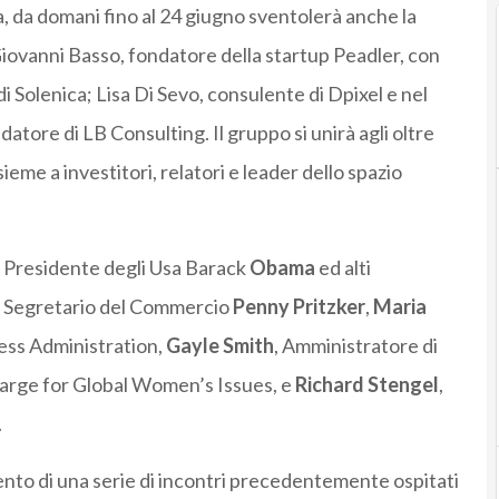
a, da domani fino al 24 giugno sventolerà anche la
 Giovanni Basso, fondatore della startup Peadler, con
 Solenica; Lisa Di Sevo, consulente di Dpixel e nel
datore di LB Consulting. Il gruppo si unirà agli oltre
ieme a investitori, relatori e leader dello spazio
l Presidente degli Usa Barack
Obama
ed alti
il Segretario del Commercio
Penny Pritzker
,
Maria
ness Administration,
Gayle
Smith
, Amministratore di
arge for Global Women’s Issues, e
Richard
Stengel
,
.
nto di una serie di incontri precedentemente ospitati