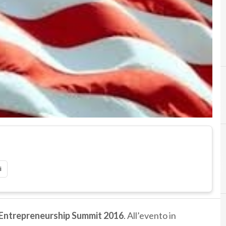
C
california
i
Entrepreneurship
Summit
2016
. All’evento in