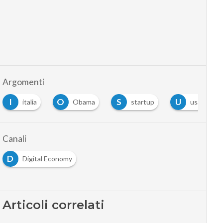
Argomenti
I
O
S
U
italia
Obama
startup
usa
Canali
D
Digital Economy
Articoli correlati