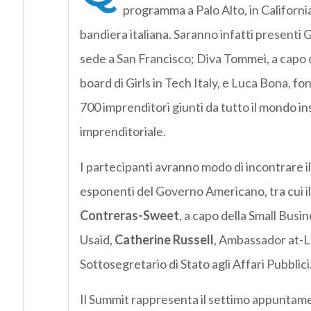
programma a Palo Alto, in Californi
bandiera italiana. Saranno infatti presenti
sede a San Francisco; Diva Tommei, a capo di
board di Girls in Tech Italy, e Luca Bona, fon
700 imprenditori giunti da tutto il mondo ins
imprenditoriale.
I partecipanti avranno modo di incontrare i
esponenti del Governo Americano, tra cui 
Contreras-Sweet
, a capo della Small Busi
Usaid,
Catherine
Russell
, Ambassador at-L
Sottosegretario di Stato agli Affari Pubblici
Il Summit rappresenta il settimo appuntame