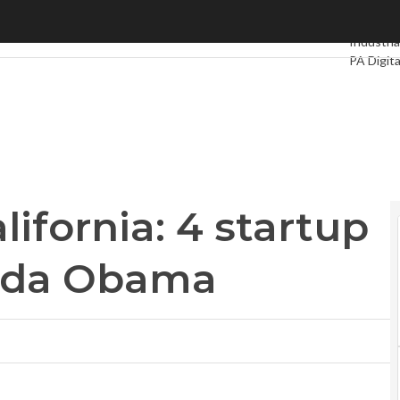
alifornia: 4 startup tricolori arrivano da Obama
Ultimi art
Industria
PA Digita
Intelligen
Videoint
Podcast
California: 4 startup
no da Obama