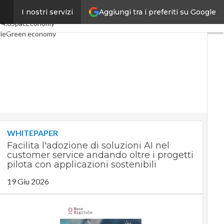
Aggiungi tra i preferiti su Google
I nostri servizi
icoli
Digital Economy
Telco
 4.0
SpacEconomy
le
Green economy
za artificiale
erviste
Le Guide di CorCom
Privacy
WHITEPAPER
Facilita l'adozione di soluzioni AI nel
customer service andando oltre i progetti
pilota con applicazioni sostenibili
19 Giu 2026