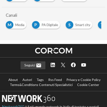
Canali
M
P
S
T
Media
PA Digitale
Smart city
Seguici
About
Autori
Tags
Rss Feed
Privacy e Cookie Policy
Terms&Conditions Contenuti Specialistici
Cookie Center
Nextwork360
è il più grande network in Italia di testate e portali