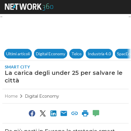
La carica degli under 25 per sa
Ultimi articoli
Digital Economy
Telco
Industria 4.0
SpacEc
SMART CITY
La carica degli under 25 per salvare le
città
Home
Digital Economy