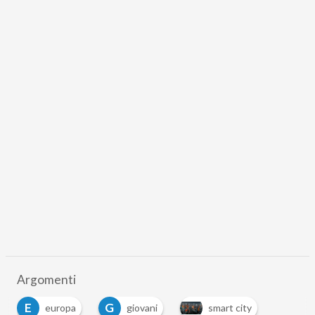
Argomenti
E
G
europa
giovani
smart city