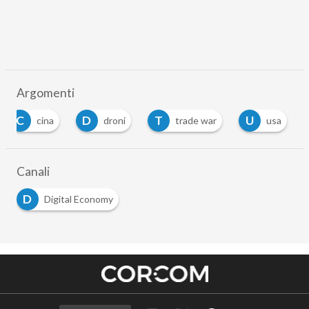
Argomenti
C
D
T
U
cina
droni
trade war
usa
Canali
D
Digital Economy