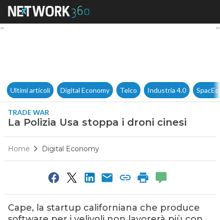
La Polizia Usa stoppa i droni c
Ultimi articoli
Digital Economy
Telco
Industria 4.0
SpacEc
TRADE WAR
La Polizia Usa stoppa i droni cinesi
Home
Digital Economy
Cape, la startup californiana che produce
software per i velivoli non lavorerà più con