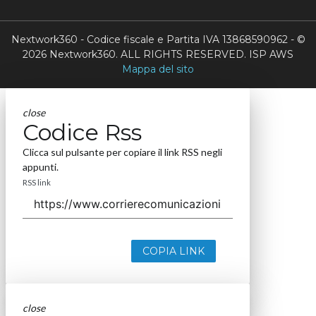
Nextwork360 - Codice fiscale e Partita IVA 13868590962 - ©
2026 Nextwork360. ALL RIGHTS RESERVED. ISP AWS
Mappa del sito
close
Codice Rss
Clicca sul pulsante per copiare il link RSS negli
appunti.
RSS link
COPIA LINK
close