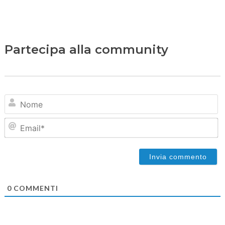
Partecipa alla community
N
Em
0
COMMENTI