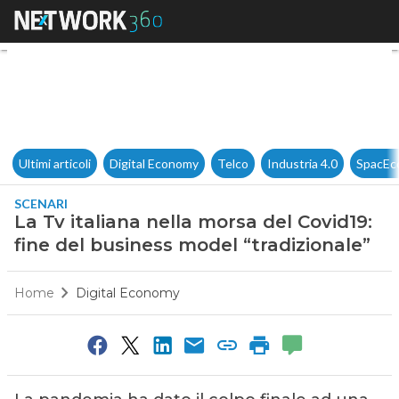
La Tv italiana nella morsa del
Ultimi articoli
Digital Economy
Telco
Industria 4.0
SpacEc
SCENARI
La Tv italiana nella morsa del Covid19:
fine del business model “tradizionale”
Home
Digital Economy