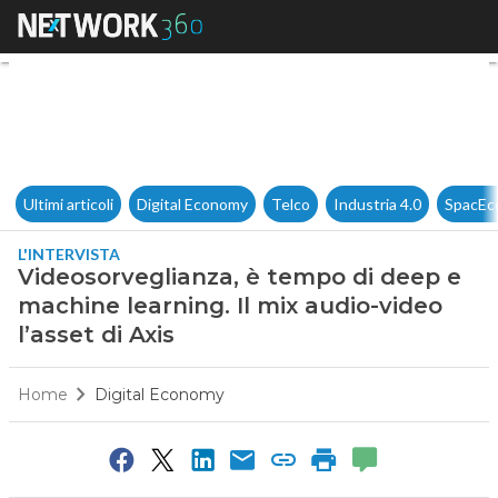
Videosorveglianza, è tempo di
Ultimi articoli
Digital Economy
Telco
Industria 4.0
SpacEc
L'INTERVISTA
Videosorveglianza, è tempo di deep e
machine learning. Il mix audio-video
l’asset di Axis
Home
Digital Economy