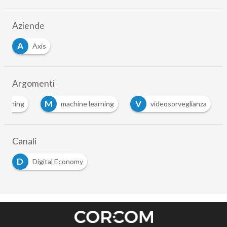
Aziende
A
Axis
Argomenti
M
V
learning
machine learning
videosorveglianza
Canali
D
Digital Economy