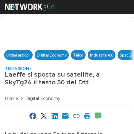
Laeffe si sposta su satellite, a
Ultimi articoli
Digital Economy
Telco
Industria 4.0
SpacEc
TELEVISIONE
Laeffe si sposta su satellite, a
SkyTg24 il tasto 50 del Dtt
Home
Digital Economy