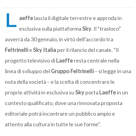
L
aeffe
lascia il digitale terrestre e approda in
esclusiva sulla piattaforma
Sky
. Il “trasloco”
avverrà da 30 gennaio, in virtù dell’accordo tra
Feltrinelli
e
Sky Italia
per il rilancio del canale. “Il
progetto televisivo di
Laeffe
resta centrale nella
linea di sviluppo del
Gruppo Feltrinelli
– si legge in una
nota della società – e la scelta di concentrare le
proprie attività in esclusiva su
Sky
porta
Laeffe
in un
contesto qualificato, dove una rinnovata proposta
editoriale potrà incontrare un pubblico ampio e
attento alla cultura in tutte le sue forme”.