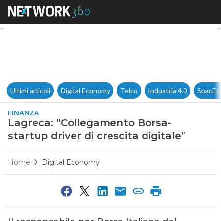
Lagreca: “Collegamento Borsa-s
Ultimi articoli
Digital Economy
Telco
Industria 4.0
SpacEc
FINANZA
Lagreca: “Collegamento Borsa-
startup driver di crescita digitale”
Home
Digital Economy