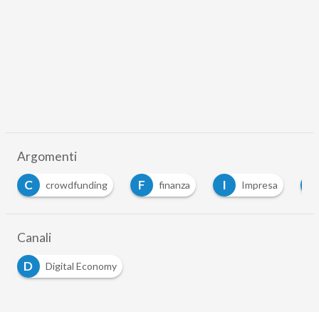
Argomenti
F
I
S
owdfunding
finanza
Impresa
startup
Canali
D
Digital Economy