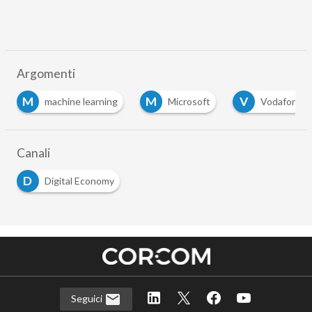
Argomenti
M
M
V
machine learning
Microsoft
Vodafone
Canali
D
Digital Economy
Seguici