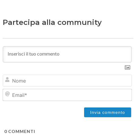
Partecipa alla community
N
Em
0
COMMENTI