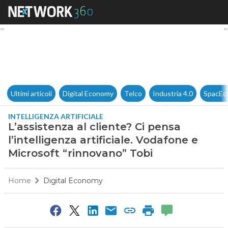
L’assistenza al cliente? Ci pen
Ultimi articoli
Digital Economy
Telco
Industria 4.0
SpacEc
INTELLIGENZA ARTIFICIALE
L’assistenza al cliente? Ci pensa
l’intelligenza artificiale. Vodafone e
Microsoft “rinnovano” Tobi
Home
Digital Economy