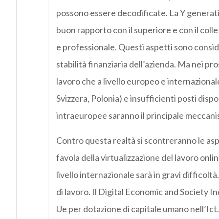
possono essere decodificate. La Y generatio
buon rapporto con il superiore e con il colle
e professionale. Questi aspetti sono consider
stabilità finanziaria dell’azienda. Ma nei p
lavoro che a livello europeo e internaziona
Svizzera, Polonia) e insufficienti posti dispon
intraeuropee saranno il principale meccani
Contro questa realtà si scontreranno le aspe
favola della virtualizzazione del lavoro onli
livello internazionale sarà in gravi difficol
di lavoro. Il Digital Economic and Society In
Ue per dotazione di capitale umano nell’Ict.