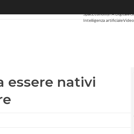
ssere nativi digitali per vincere
Ultimi articoli
Digital Econo
SpacEconomy
PA Digitale
G
Intelligenza artificiale
Video
Le Guide di CorCom
Podcas
 essere nativi
re