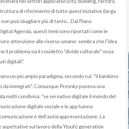
linata nei settori applicativi (city, building, factory,
truttura di riferimento di tutte quest iniziative (larga
e non può sbagliare più di tanto…Dal Piano
igital Agenda, questi temi sono riportati come le
inore attenzione alle risorse umane: sembra che l’idea
che il problema sia il cosidetto “divide culturale” ossia
i digitali”.
vano un più ampio paradigma, secondo cui: “il bambino
vono da immigrati”. Comunque Presnky poneva una
a molti condivisa: ”se sei nativo digitale il mondo del
omunicazione digitale sociale e le app hanno
a comunicazione e dell’autorappresentazione. La
e aspettative sul lavoro della Y(ouh) generation