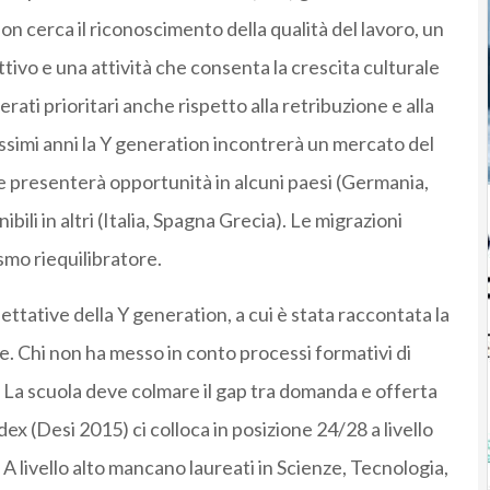
n cerca il riconoscimento della qualità del lavoro, un
ttivo e una attività che consenta la crescita culturale
ati prioritari anche rispetto alla retribuzione e alla
rossimi anni la Y generation incontrerà un mercato del
le presenterà opportunità in alcuni paesi (Germania,
ibili in altri (Italia, Spagna Grecia). Le migrazioni
smo riequilibratore.
ttative della Y generation, a cui è stata raccontata la
ne. Chi non ha messo in conto processi formativi di
tà. La scuola deve colmare il gap tra domanda e offerta
dex (Desi 2015) ci colloca in posizione 24/28 a livello
 A livello alto mancano laureati in Scienze, Tecnologia,