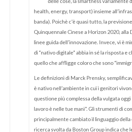
delle cose, la smartness variamente dec
health, energy, transport) insieme all’infras
banda). Poichè c’è quasi tutto, la prevision
Quinquennale Cinese a Horizon 2020, alla D
linee guida dell’innovazione. Invece, vi è m
di “nativo digitale” abbia in sé la risposta e 
quello che affligge coloro che sono “immigrat
Le definizioni di Marck Prensky, semplifica
è nativo nell’ambiente in cui i genitori vi
questione più complessa della vulgata oggi d
lavoro è nelle tue mani”. Gli strumenti di c
principalmente cambiato il linguaggio dell
ricerca svolta da Boston Group indica che l