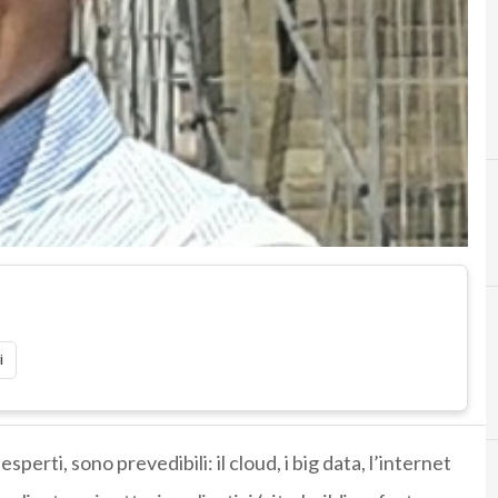
C
comp
i
C
Compet
esperti, sono prevedibili: il cloud, i big data, l’internet