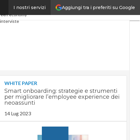
Aggiungi tra i preferiti su Google
I nostri servizi
my
Telco
Industria 4.0
reen economy
interviste
t
Privacy
WHITE PAPER
Smart onboarding: strategie e strumenti
per migliorare l’employee experience dei
neoassunti
14 Lug 2023