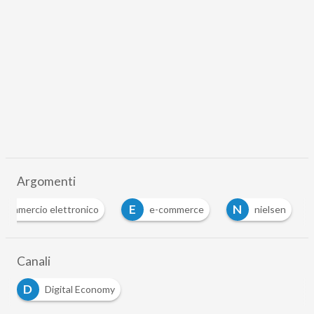
Argomenti
E
N
commercio elettronico
e-commerce
nielsen
Canali
D
Digital Economy