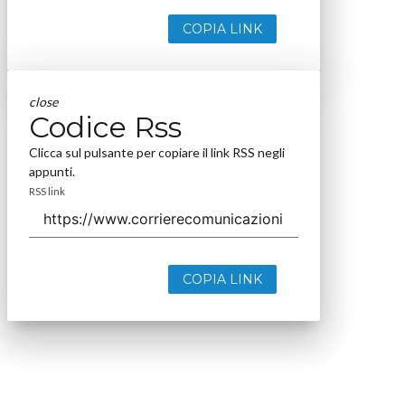
COPIA LINK
close
Codice Rss
Clicca sul pulsante per copiare il link RSS negli
appunti.
RSS link
COPIA LINK