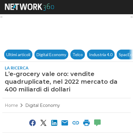
L’e-grocery vale oro: vendite 
Ultimi articoli
Digital Economy
Telco
Industria 4.0
SpacEc
LA RICERCA
L’e-grocery vale oro: vendite
quadruplicate, nel 2022 mercato da
400 miliardi di dollari
Home
Digital Economy