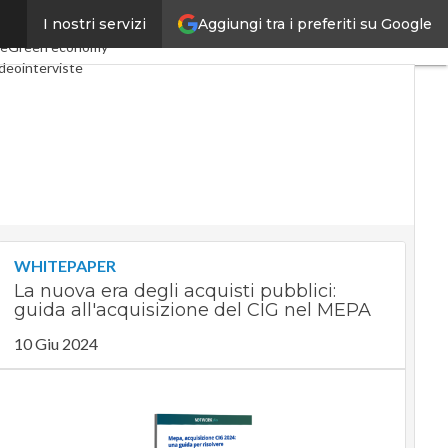
Aggiungi tra i preferiti su Google
I nostri servizi
onomy
Telco
Industria 4.0
le
Green economy
deointerviste
cast
Privacy
WHITEPAPER
La nuova era degli acquisti pubblici:
guida all'acquisizione del CIG nel MEPA
10 Giu 2024