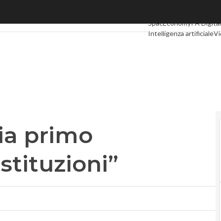
ia primo strumento delle istituzioni”
Ultimi articoli
Digital Ec
SpacEconomy
PA Digita
Intelligenza artificiale
Vi
Le Guide di CorCom
Pod
 sia primo
stituzioni”