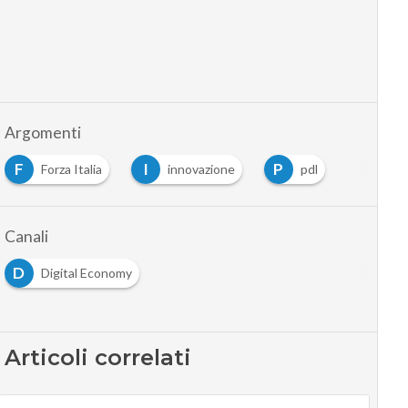
Argomenti
F
I
P
Forza Italia
innovazione
pdl
Canali
D
Digital Economy
Articoli correlati