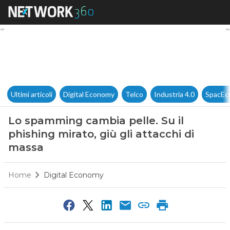
Lo spamming cambia pelle. Su 
Ultimi articoli
Digital Economy
Telco
Industria 4.0
SpacEc
Lo spamming cambia pelle. Su il
phishing mirato, giù gli attacchi di
massa
Home
Digital Economy