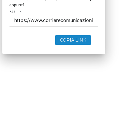
appunti.
RSS link
COPIA LINK