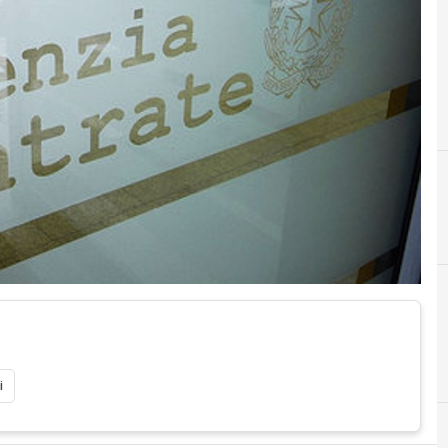
A
agenzia en
i