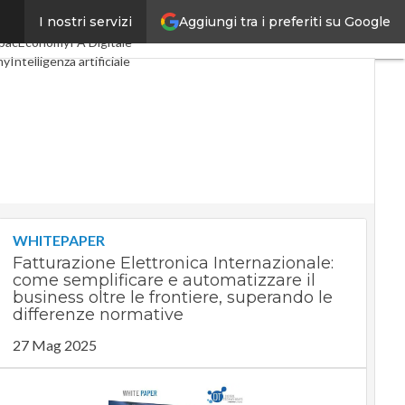
Aggiungi tra i preferiti su Google
I nostri servizi
igital Economy
Telco
pacEconomy
PA Digitale
my
Intelligenza artificiale
te
Le Guide di CorCom
cy
WHITEPAPER
Fatturazione Elettronica Internazionale:
come semplificare e automatizzare il
business oltre le frontiere, superando le
differenze normative
27 Mag 2025