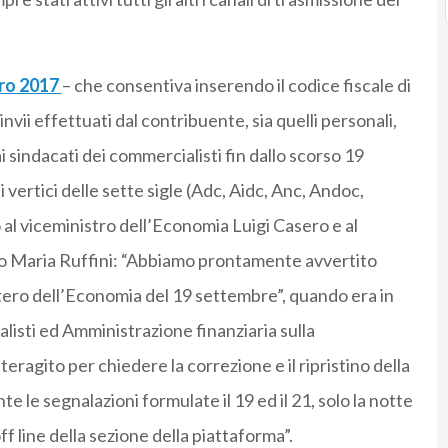
tro 2017
– che consentiva inserendo il codice fiscale di
invii effettuati dal contribuente, sia quelli personali,
ai sindacati dei commercialisti fin dallo scorso 19
i vertici delle sette sigle (Adc, Aidc, Anc, Andoc,
l viceministro dell’Economia Luigi Casero e al
to Maria Ruffini: “Abbiamo prontamente avvertito
stero dell’Economia del 19 settembre”, quando era in
isti ed Amministrazione finanziaria sulla
eragito per chiedere la correzione e il ripristino della
e le segnalazioni formulate il 19 ed il 21, solo la notte
ff line della sezione della piattaforma”.