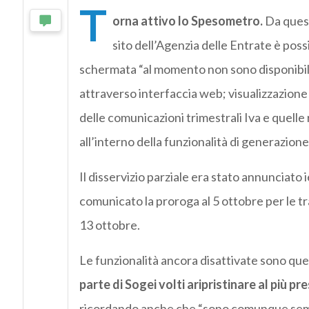
T
orna attivo lo Spesometro.
Da quest
sito dell’Agenzia delle Entrate è po
schermata “al momento non sono disponibili”
attraverso interfaccia web; visualizzazione d
delle comunicazioni trimestrali Iva e quelle 
all’interno della funzionalità di generazione
Il disservizio parziale era stato annunciato
comunicato la proroga al 5 ottobre per le tra
13 ottobre.
Le funzionalità ancora disattivate sono quel
parte di Sogei volti aripristinare al più pr
ricordando anche che “sono comunque sempre s