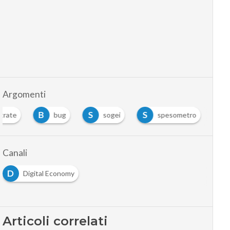
Argomenti
B
S
S
trate
bug
sogei
spesometro
Canali
D
Digital Economy
Articoli correlati