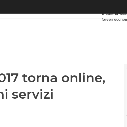
torna online, ma solo per alcuni servizi
Ultimi articoli
D
Industria 4.0
S
Green econo
Videointervis
Podcast
Priva
17 torna online,
i servizi