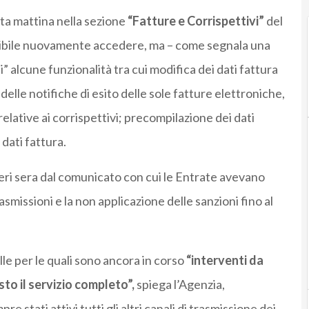
a mattina nella sezione
“Fatture e Corrispettivi”
del
ssibile nuovamente accedere, ma – come segnala una
 alcune funzionalità tra cui modifica dei dati fattura
elle notifiche di esito delle sole fatture elettroniche,
relative ai corrispettivi; precompilazione dei dati
 dati fattura.
 ieri sera dal comunicato con cui le Entrate avevano
smissioni e la non applicazione delle sanzioni fino al
le per le quali sono ancora in corso
“interventi da
esto il servizio completo”,
spiega l’Agenzia,
tati attivi tutti gli altri canali di trasmissione dei