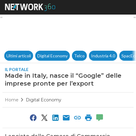
Made in Italy, nasce il “Googl
Ultimi articoli
Digital Economy
Telco
Industria 4.0
SpacEc
IL PORTALE
Made in Italy, nasce il “Google” delle
imprese pronte per l’export
Home
Digital Economy