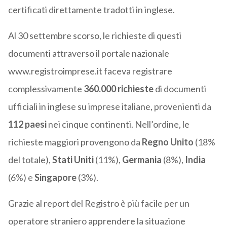
certificati direttamente tradotti in inglese.
Al 30 settembre scorso, le richieste di questi
documenti attraverso il portale nazionale
www.registroimprese.it faceva registrare
complessivamente
360.000 richieste
di documenti
ufficiali in inglese su imprese italiane, provenienti da
112 p
a
esi
nei cinque continenti. Nell’ordine, le
richieste maggiori provengono da
Regno Unito
(18%
del totale),
Stati Uniti
(11%),
Germania
(8%),
India
(6%) e
Singapore
(3%).
Grazie al report del Registro è più facile per un
operatore straniero apprendere la situazione