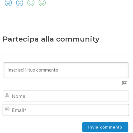
Partecipa alla community
N
Em