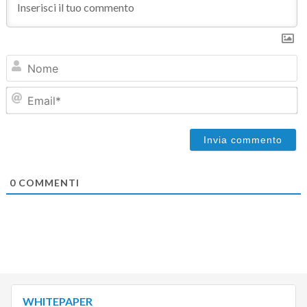
N
Em
0
COMMENTI
WHITEPAPER