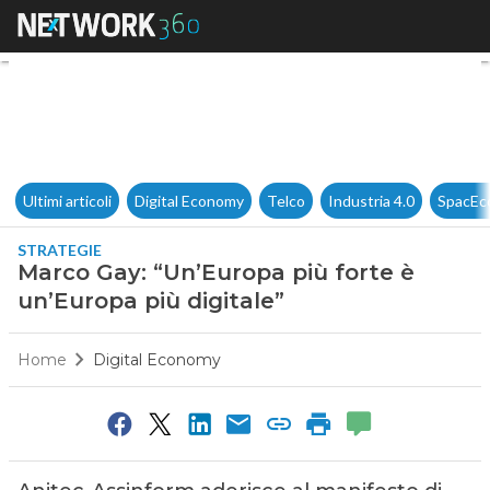
Marco Gay: “Un’Europa più for
Ultimi articoli
Digital Economy
Telco
Industria 4.0
SpacEc
STRATEGIE
Marco Gay: “Un’Europa più forte è
un’Europa più digitale”
Home
Digital Economy