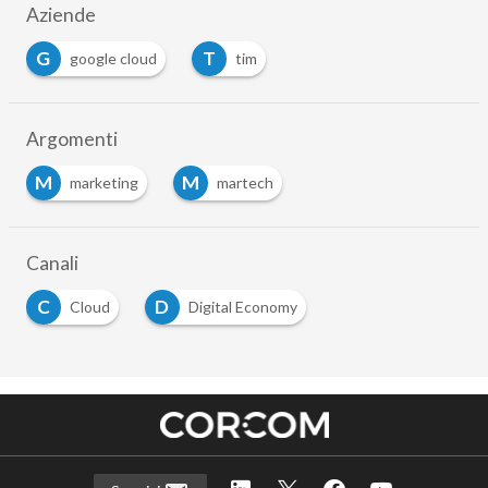
Aziende
G
T
google cloud
tim
Argomenti
M
M
marketing
martech
Canali
C
D
Cloud
Digital Economy