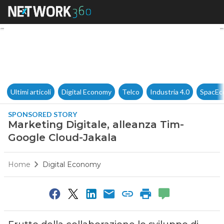
Marketing Digitale, alleanza
Ultimi articoli
Digital Economy
Telco
Industria 4.0
SpacEc
SPONSORED STORY
Marketing Digitale, alleanza Tim-
Google Cloud-Jakala
Home
Digital Economy