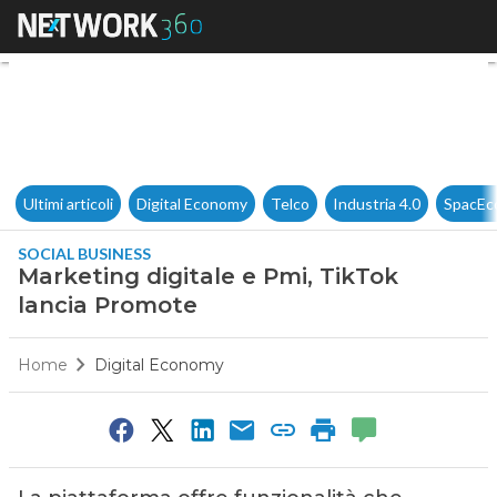
Marketing digitale e Pmi, Ti
Ultimi articoli
Digital Economy
Telco
Industria 4.0
SpacEc
SOCIAL BUSINESS
Marketing digitale e Pmi, TikTok
lancia Promote
Home
Digital Economy