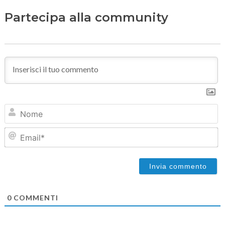
Partecipa alla community
N
Em
0
COMMENTI