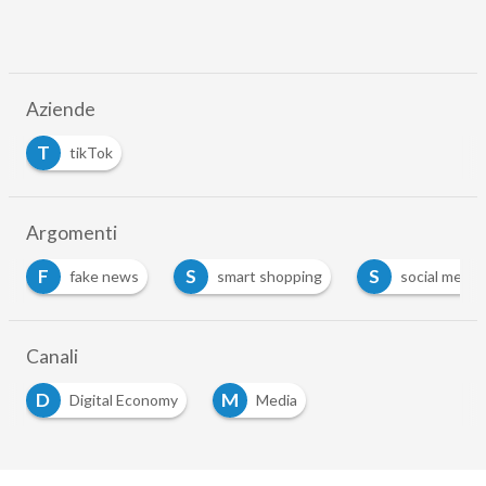
Aziende
T
tikTok
Argomenti
F
S
S
fake news
smart shopping
social media
Canali
D
M
Digital Economy
Media