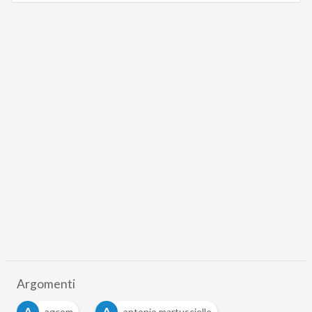
Argomenti
A
A
agcom
antonio martusciello