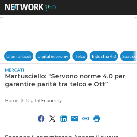
Martusciello: “Servono norme 4
Ultimi articoli
Digital Economy
Telco
Industria 4.0
SpacEc
MERCATI
Martusciello: “Servono norme 4.0 per
garantire parità tra telco e Ott”
Home
Digital Economy