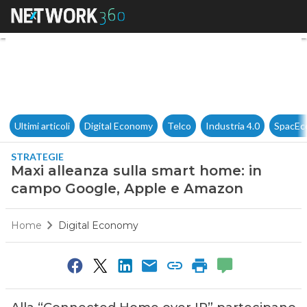
Maxi alleanza sulla smart h
Ultimi articoli
Digital Economy
Telco
Industria 4.0
SpacEc
STRATEGIE
Maxi alleanza sulla smart home: in
campo Google, Apple e Amazon
Home
Digital Economy