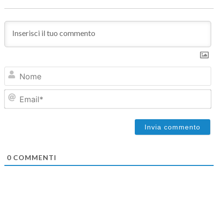
N
Em
0
COMMENTI