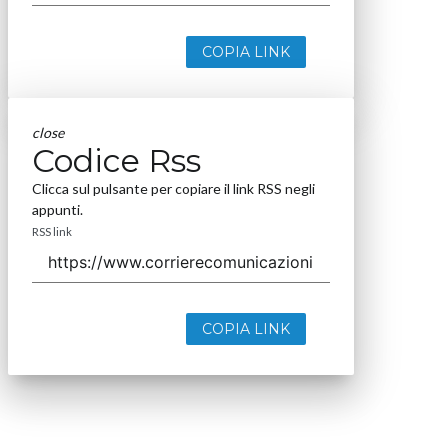
COPIA LINK
close
Codice Rss
Clicca sul pulsante per copiare il link RSS negli
appunti.
RSS link
COPIA LINK