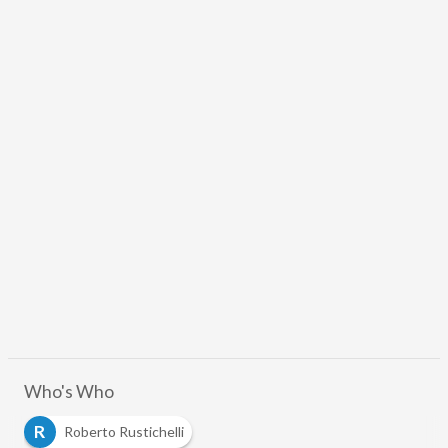
Who's Who
R
Roberto Rustichelli