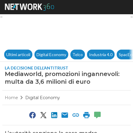
Mediaworld, promozioni ingann
Ultimi articoli
Digital Economy
Telco
Industria 4.0
SpacEc
LA DECISIONE DELL’ANTITRUST
Mediaworld, promozioni ingannevoli:
multa da 3,6 milioni di euro
Home
Digital Economy