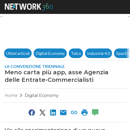
Meno carta più app, asse Age
Ultimi articoli
Digital Economy
Telco
Industria 4.0
SpacEc
LA CONVENZIONE TRIENNALE
Meno carta più app, asse Agenzia
delle Entrate-Commercialisti
Home
Digital Economy