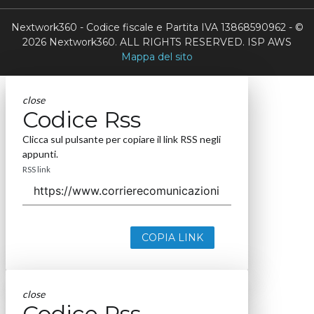
Nextwork360 - Codice fiscale e Partita IVA 13868590962 - ©
2026 Nextwork360. ALL RIGHTS RESERVED. ISP AWS
Mappa del sito
close
Codice Rss
Clicca sul pulsante per copiare il link RSS negli
appunti.
RSS link
COPIA LINK
close
Codice Rss