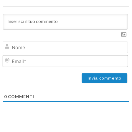
N
Em
0
COMMENTI