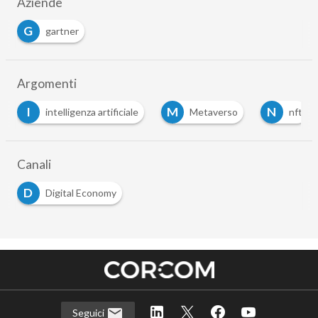
Aziende
G
gartner
Argomenti
I
M
N
intelligenza artificiale
Metaverso
nft
Canali
D
Digital Economy
Seguici