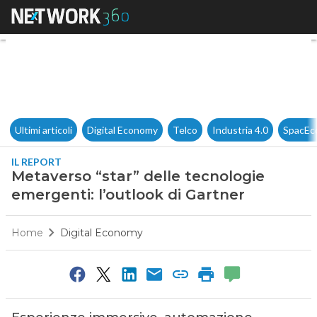
Metaverso “star” delle tecnolo
Ultimi articoli
Digital Economy
Telco
Industria 4.0
SpacEc
IL REPORT
Metaverso “star” delle tecnologie
emergenti: l’outlook di Gartner
Home
Digital Economy