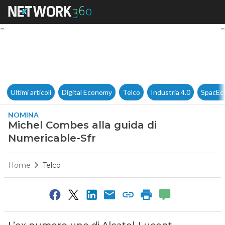
Michel Combes alla guida di 
Ultimi articoli
Digital Economy
Telco
Industria 4.0
SpacEc
NOMINA
Michel Combes alla guida di
Numericable-Sfr
Home
Telco