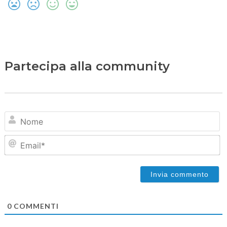
Partecipa alla community
N
Em
0
COMMENTI