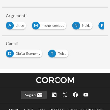
Argomenti
A
M
N
P
altice
michel combes
Nokia
p
Canali
D
T
Digital Economy
Telco
Seguici
About
Autori
Tags
Rss Feed
Privacy e Cookie Policy