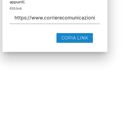
appunti.
RSS link
COPIA LINK