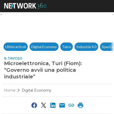
Microelettronica, Turi (Fiom): 
Ultimi articoli
Digital Economy
Telco
Industria 4.0
SpacEc
IL TAVOLO
Microelettronica, Turi (Fiom):
“Governo avvii una politica
industriale”
Home
Digital Economy