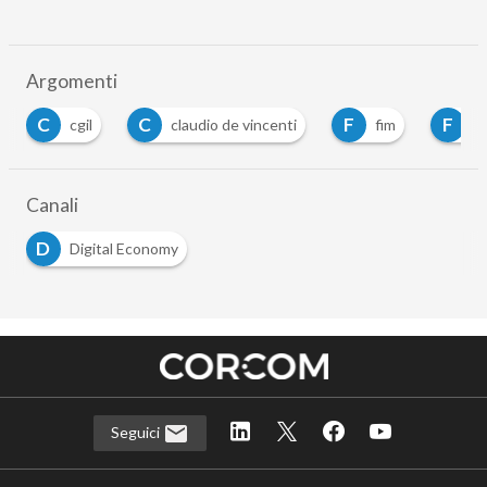
Argomenti
C
C
F
F
cgil
claudio de vincenti
fim
fi
Canali
D
Digital Economy
Seguici