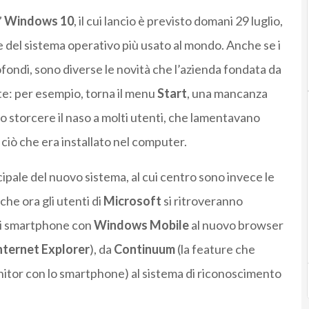
”
Windows 10
, il cui lancio è previsto domani 29 luglio,
e del sistema operativo più usato al mondo. Anche se i
ndi, sono diverse le novità che l’azienda fondata da
te: per esempio, torna il menu
Start
, una mancanza
o storcere il naso a molti utenti, che lamentavano
ciò che era installato nel computer.
cipale del nuovo sistema, al cui centro sono invece le
 che ora gli utenti di
Microsoft
si ritroveranno
gli smartphone con
Windows Mobile
al nuovo browser
nternet Explorer
), da
Continuum
(la feature che
nitor con lo smartphone) al sistema di riconoscimento