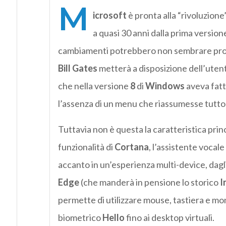
M
icrosoft
è pronta alla “rivoluzione
a quasi 30 anni dalla prima version
cambiamenti potrebbero non sembrare profo
Bill Gates
metterà a disposizione dell’uten
che nella versione
8
di
Windows
aveva fatt
l’assenza di un menu che riassumesse tutto 
Tuttavia non è questa la caratteristica prin
funzionalità di
Cortana
, l’assistente vocale
accanto in un’esperienza multi-device, da
Edge
(che manderà in pensione lo storico
I
permette di utilizzare mouse, tastiera e mo
biometrico
Hello
fino ai desktop virtuali.