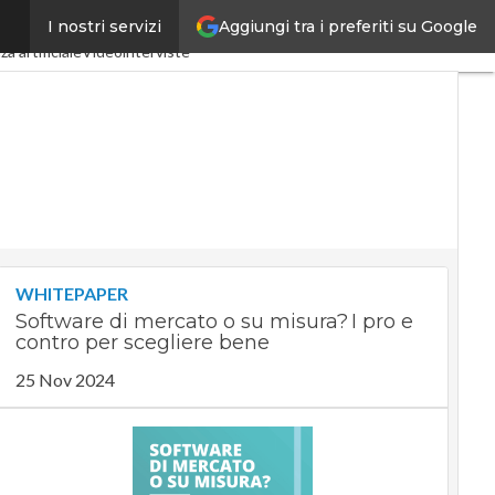
Aggiungi tra i preferiti su Google
I nostri servizi
ndustria 4.0
SpacEconomy
za artificiale
Videointerviste
WHITEPAPER
Software di mercato o su misura? I pro e
contro per scegliere bene
25 Nov 2024