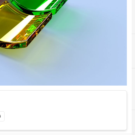
B
bill gates
i