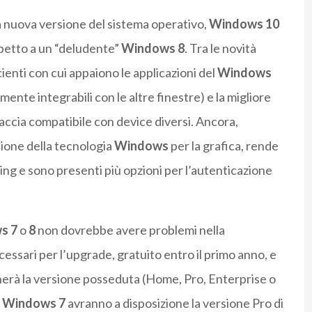
a nuova versione del sistema operativo,
Windows 10
petto a un “deludente”
Windows 8
. Tra le novità
ienti con cui appaiono le applicazioni del
Windows
mente integrabili con le altre finestre) e la migliore
faccia compatibile con device diversi. Ancora,
sione della tecnologia
Windows
per la grafica, rende
ming e sono presenti più opzioni per l’autenticazione
ws
7
o
8
non dovrebbe avere problemi nella
necessari per l’upgrade, gratuito entro il primo anno, e
cherà la versione posseduta (Home, Pro, Enterprise o
i
Windows 7
avranno a disposizione la versione Pro di