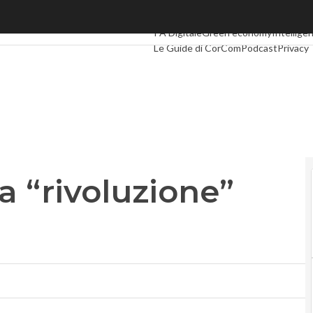
 “rivoluzione” Windows 10
Ultimi articoli
Digital Economy
Telco
I
PA Digitale
Green economy
Intelligen
Le Guide di CorCom
Podcast
Privacy
la “rivoluzione”