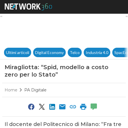
Miragliotta: “Spid, modello a c
Ultimi articoli
Digital Economy
Telco
Industria 4.0
SpacEc
Miragliotta: “Spid, modello a costo
zero per lo Stato”
Home
PA Digitale
Il docente del Politecnico di Milano: “Fra tre