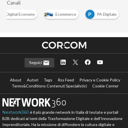
Canali
D
P
Digital Economy
Ecommerce
PA Digitale
…
Seguici
About
Autori
Tags
Rss Feed
Privacy e Cookie Policy
Terms&Conditions Contenuti Specialistici
Cookie Center
Nextwork360
è il più grande network in Italia di testate e portali
B2B dedicati ai temi della Trasformazione Digitale e dell’Innovazione
Imprenditoriale. Ha la missione di diffondere la cultura digitale e