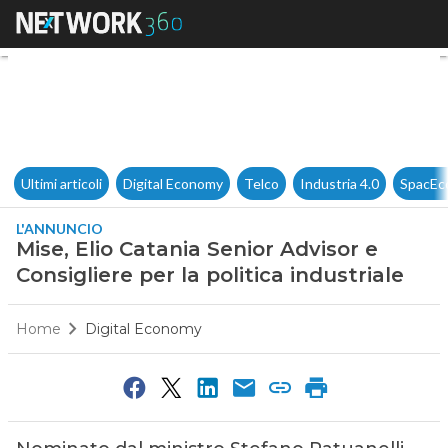
Mise, Elio Catania Senior Advis
Ultimi articoli
Digital Economy
Telco
Industria 4.0
SpacEc
L'ANNUNCIO
Mise, Elio Catania Senior Advisor e
Consigliere per la politica industriale
Home
Digital Economy