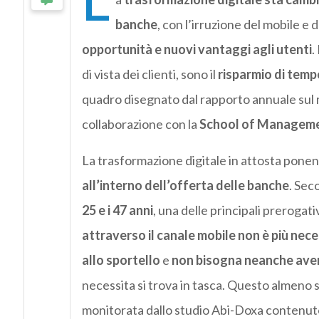
L
banche
, con l’irruzione del mobile e 
opportunità e nuovi vantaggi agli utenti
.
di vista dei clienti, sono il
risparmio di temp
quadro disegnato dal rapporto annuale sul 
collaborazione con la
School of Managemen
La trasformazione digitale in attosta pone
all’interno dell’offerta delle banche
. Sec
25 e i 47 anni
, una delle principali prerogati
attraverso il canale mobile non è più nec
allo sportello
e
non bisogna neanche ave
necessita si trova in tasca. Questo almeno s
monitorata dallo studio Abi-Doxa contenuto