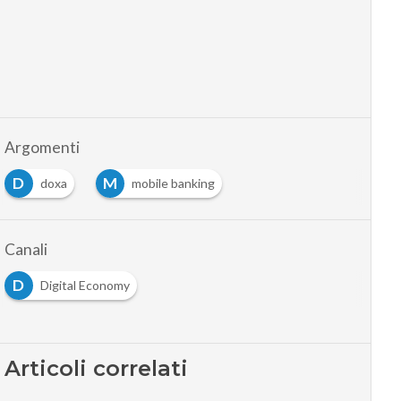
Argomenti
D
M
doxa
mobile banking
Canali
D
Digital Economy
Articoli correlati