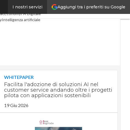
Aggiungi tra i preferiti su Google
I nostri servizi
igital Economy
Telco
pacEconomy
PA Digitale
y
Intelligenza artificiale
e
Le Guide di CorCom
y
WHITEPAPER
Facilita l'adozione di soluzioni AI nel
customer service andando oltre i progetti
pilota con applicazioni sostenibili
19 Giu 2026