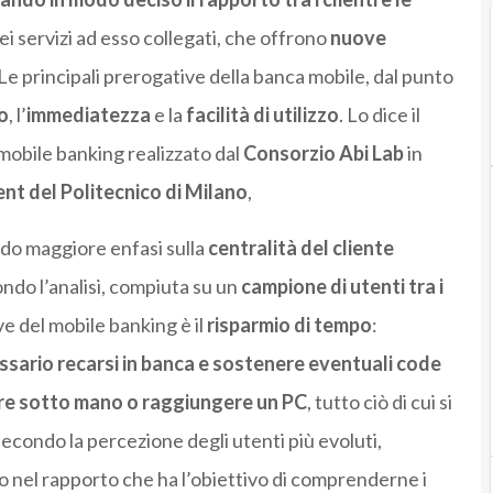
dei servizi ad esso collegati, che offrono
nuove
 Le principali prerogative della banca mobile, dal punto
o
, l’
immediatezza
e la
facilità di utilizzo
. Lo dice il
mobile banking realizzato dal
Consorzio Abi Lab
in
t del Politecnico di Milano
,
ndo maggiore enfasi sulla
centralità del cliente
ondo l’analisi, compiuta su un
campione di utenti tra i
ve del mobile banking è il
risparmio di tempo
:
essario recarsi in banca e sostenere eventuali code
re sotto mano o raggiungere un PC
, tutto ciò di cui si
econdo la percezione degli utenti più evoluti,
 nel rapporto che ha l’obiettivo di comprenderne i