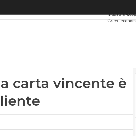
carta vincente è la centralità del cliente
Ultimi articoli
D
Industria 4.0
S
Green econom
Videointervist
Podcast
Privac
a carta vincente è
cliente