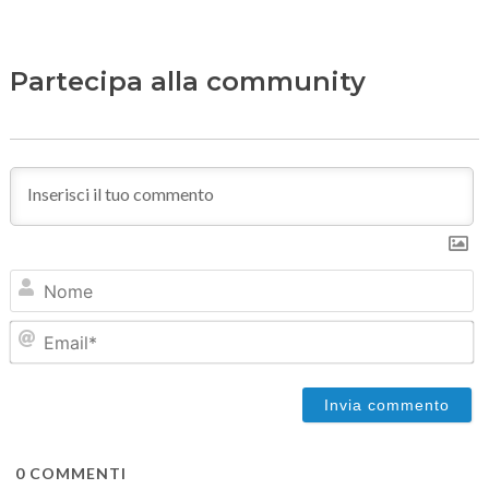
Partecipa alla community
N
Em
0
COMMENTI