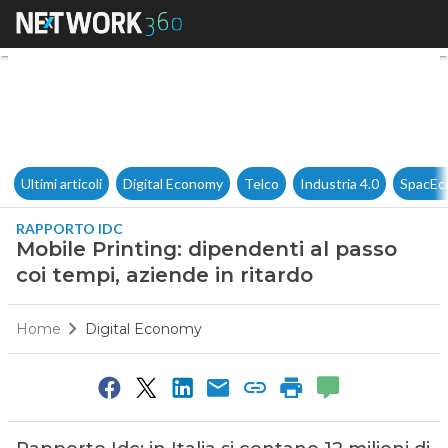
Mobile Printing: dipendenti al
Ultimi articoli
Digital Economy
Telco
Industria 4.0
SpacEc
RAPPORTO IDC
Mobile Printing: dipendenti al passo
coi tempi, aziende in ritardo
Home
Digital Economy