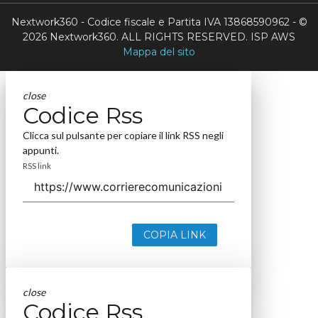
Nextwork360 - Codice fiscale e Partita IVA 13868590962 - ©
2026 Nextwork360. ALL RIGHTS RESERVED. ISP AWS
Mappa del sito
close
Codice Rss
Clicca sul pulsante per copiare il link RSS negli
appunti.
RSS link
COPIA LINK
close
Codice Rss