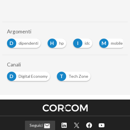
Argomenti
D
H
I
M
dipendenti
hp
idc
mobile
Canali
D
T
Digital Economy
Tech Zone
Seguici