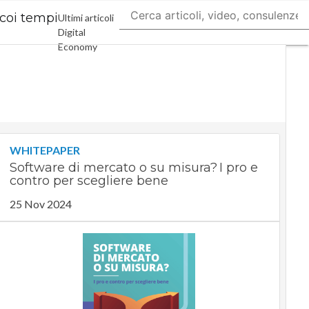
 coi tempi
Ultimi articoli
Digital
Economy
Telco
Industria 4.0
SpacEconomy
PA Digitale
Green
economy
Intelligenza
WHITEPAPER
artificiale
Software di mercato o su misura? I pro e
Videointerviste
contro per scegliere bene
Le Guide di
25 Nov 2024
CorCom
Podcast
Privacy