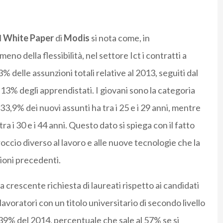
l
White Paper
di
Modis
si nota come, in
o della flessibilità, nel settore Ict i contratti a
delle assunzioni totali relative al 2013, seguiti dal
13% degli apprendistati. I giovani sono la categoria
33,9% dei nuovi assunti ha tra i 25 e i 29 anni, mentre
ra i 30 e i 44 anni. Questo dato si spiega con il fatto
occio diverso al lavoro e alle nuove tecnologie che la
ioni precedenti.
 crescente richiesta di laureati rispetto ai candidati
lavoratori con un titolo universitario di secondo livello
 39% del 2014, percentuale che sale al 57% se si