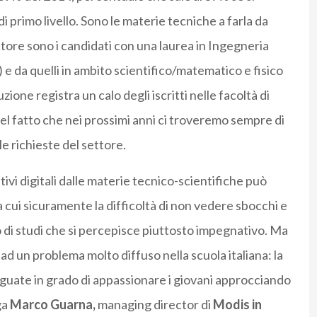
i primo livello. Sono le materie tecniche a farla da
ettore sono i candidati con una laurea in Ingegneria
 e da quelli in ambito scientifico/matematico e fisico
zione registra un calo degli iscritti nelle facoltà di
el fatto che nei prossimi anni ci troveremo sempre di
lle richieste del settore.
ivi digitali dalle materie tecnico-scientifiche può
a cui sicuramente la difficoltà di non vedere sbocchi e
 di studi che si percepisce piuttosto impegnativo. Ma
 ad un problema molto diffuso nella scuola italiana: la
guate in grado di appassionare i giovani approcciando
ga
Marco Guarna,
managing director di
Modis in