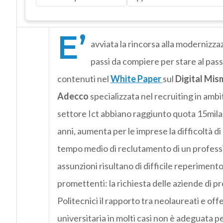
E’
avviata la rincorsa alla modernizzaz
passi da compiere per stare al pass
contenuti nel
White Paper
sul
Digital Mi
Adecco
specializzata nel recruiting in ambit
settore Ict abbiano raggiunto quota 15mila 
anni, aumenta per le imprese la difficoltà di
tempo medio di reclutamento di un profession
assunzioni risultano di difficile reperimento
promettenti: la richiesta delle aziende di pr
Politecnici il rapporto tra neolaureati e off
universitaria in molti casi non è adeguata p