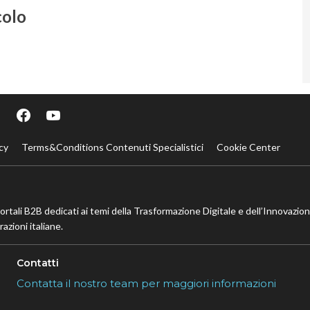
colo
cy
Terms&Conditions Contenuti Specialistici
Cookie Center
portali B2B dedicati ai temi della Trasformazione Digitale e dell’Innovazio
azioni italiane.
Contatti
Contatta il nostro team per maggiori informazioni