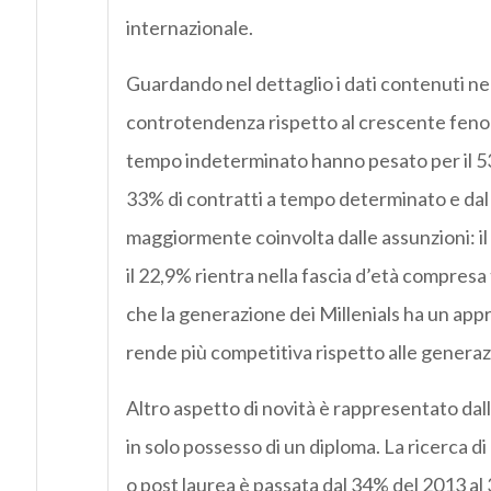
internazionale.
Guardando nel dettaglio i dati contenuti ne
controtendenza rispetto al crescente fenomen
tempo indeterminato hanno pesato per il 53% 
33% di contratti a tempo determinato e dal 
maggiormente coinvolta dalle assunzioni: il 
il 22,9% rientra nella fascia d’età compresa t
che la generazione dei Millenials ha un appr
rende più competitiva rispetto alle generaz
Altro aspetto di novità è rappresentato dalla
in solo possesso di un diploma. La ricerca di 
o post laurea è passata dal 34% del 2013 al