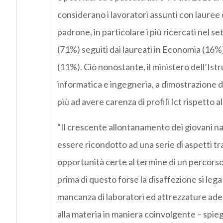
considerano i lavoratori assunti con lauree d
padrone, in particolare i più ricercati nel s
(71%) seguiti dai laureati in Economia (16%)
(11%). Ciò nonostante, il ministero dell’Istru
informatica e ingegneria, a dimostrazione d
più ad avere carenza di profili Ict rispetto a
“Il crescente allontanamento dei giovani nat
essere ricondotto ad una serie di aspetti tr
opportunità certe al termine di un percorso
prima di questo forse la disaffezione si lega
mancanza di laboratori ed attrezzature ade
alla materia in maniera coinvolgente – spie