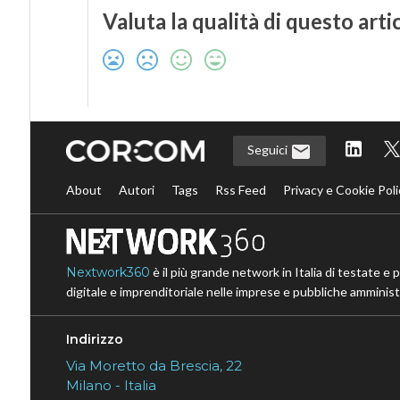
Valuta la qualità di questo arti
Seguici
About
Autori
Tags
Rss Feed
Privacy e Cookie Poli
Nextwork360
è il più grande network in Italia di testate e 
digitale e imprenditoriale nelle imprese e pubbliche amministr
Indirizzo
Via Moretto da Brescia, 22
Milano - Italia