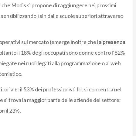
vi che Modis si propone di raggiungere nei prossimi
, sensibilizzandoli sin dalle scuole superiori attraverso
i operativi sul mercato (emerge inoltre che
la presenza
 soltanto il 18% degli occupati sono donne contro l’82%
egate nei ruoli legati alla programmazione o al web
temistico.
oriale: il 53% dei professionisti Ict si concentra nel
e si trova la maggior parte delle aziende del settore;
on il 23%.