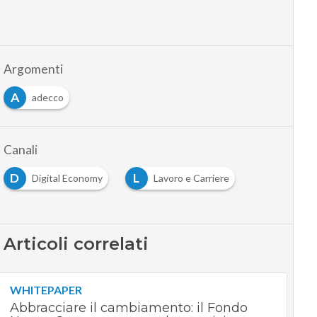
Argomenti
A
adecco
Canali
D
L
Digital Economy
Lavoro e Carriere
Articoli correlati
WHITEPAPER
Abbracciare il cambiamento: il Fondo