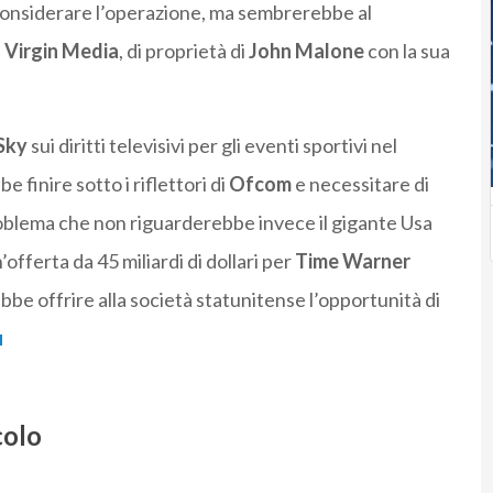
considerare l’operazione, ma sembrerebbe al
i
Virgin Media
, di proprietà di
John Malone
con la sua
Sky
sui diritti televisivi per gli eventi sportivi nel
finire sotto i riflettori di
Ofcom
e necessitare di
oblema che non riguarderebbe invece il gigante Usa
n’offerta da 45 miliardi di dollari per
Time Warner
be offrire alla società statunitense l’opportunità di
colo