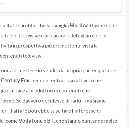
risultato sarebbe che la famiglia
Murdoch
lascerebbe
itudini televisive e la fruizione del calcio e dello
tività in prospettiva più promettenti, vista la
ontenuti televisivi.
tunità di mettere in vendita la propria partecipazione
 Century Fox
, per concentrarsi su attività che
ia e mirare a produttori di contenuti che
B
C
BT
canal+
taforme. Se davvero decidesse di farlo – ma siamo
ier – l’affare potrebbe suscitare l’interesse di
tlc, come
Vodafone
e
BT
, che stanno puntando molto