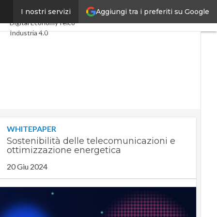
Aggiungi tra i preferiti su Google
ne?
I nostri servizi
Ultimi articoli
Digital Economy
Telco
Industria 4.0
SpacEconomy
PA Digitale
Green economy
Intelligenza artificiale
Videointerviste
Le Guide di CorCom
Podcast
Privacy
WHITEPAPER
Sostenibilità delle telecomunicazioni e
ottimizzazione energetica
20 Giu 2024