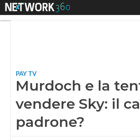
Menu
Murdoch e la tentaz
PAY TV
Murdoch e la ten
vendere Sky: il c
padrone?