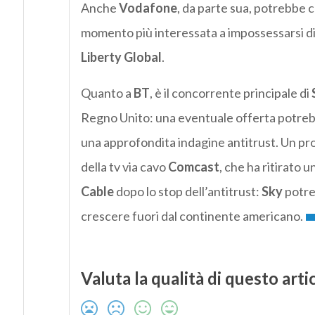
Anche
Vodafone
, da parte sua, potrebbe 
momento più interessata a impossessarsi d
Liberty Global
.
Quanto a
BT
, è il concorrente principale di
Regno Unito: una eventuale offerta potrebbe 
una approfondita indagine antitrust. Un pr
della tv via cavo
Comcast
, che ha ritirato u
Cable
dopo lo stop dell’antitrust:
Sky
potreb
crescere fuori dal continente americano.
Valuta la qualità di questo arti