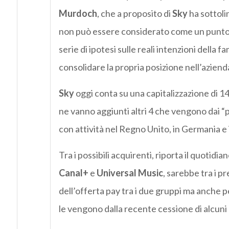
Murdoch
, che a proposito di
Sky
ha sottoli
non può essere considerato come un punto di
serie di ipotesi sulle reali intenzioni della
consolidare la propria posizione nell’azienda
Sky
oggi conta su una capitalizzazione di 14,5
ne vanno aggiunti altri 4 che vengono dai “p
con attività nel Regno Unito, in Germania e i
Tra i possibili acquirenti, riporta il quotidi
Canal+
e
Universal Music
, sarebbe tra i p
dell’offerta pay tra i due gruppi ma anche pe
le vengono dalla recente cessione di alcuni 