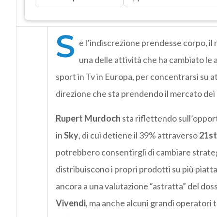
S
e l’indiscrezione prendesse corpo, il 
una delle attività che ha cambiato le ab
sport in Tv in Europa, per concentrarsi su at
direzione che sta prendendo il mercato dei c
Rupert Murdoch
sta riflettendo sull’oppor
in
Sky
, di cui detiene il 39% attraverso
21st
potrebbero consentirgli di cambiare strateg
distribuiscono i propri prodotti su più piat
ancora a una valutazione “astratta” del doss
Vivendi
, ma anche alcuni grandi operatori 