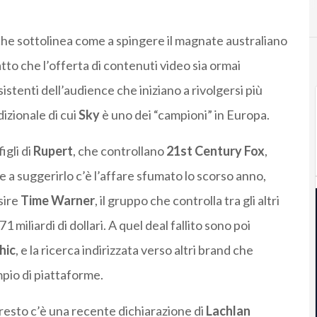
, che sottolinea come a spingere il magnate australiano
atto che l’offerta di contenuti video sia ormai
enti dell’audience che iniziano a rivolgersi più
izionale di cui
Sky
è uno dei “campioni” in Europa.
 figli di
Rupert
, che controllano
21st Century Fox
,
e a suggerirlo c’è l’affare sfumato lo scorso anno,
sire
Time Warner
, il gruppo che controlla tra gli altri
71 miliardi di dollari. A quel deal fallito sono poi
hic
, e la ricerca indirizzata verso altri brand che
pio di piattaforme.
esto c’è una recente dichiarazione di
Lachlan