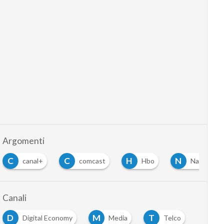
Argomenti
C
H
N
comcast
Hbo
National Geographic
Canali
D
M
T
Digital Economy
Media
Telco