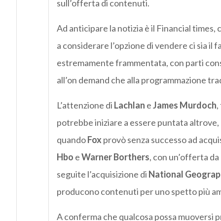
sull’offerta di contenuti.
Ad anticipare la notizia è il Financial times
a considerare l’opzione di vendere ci sia il f
estremamente frammentata, con parti consist
all’on demand che alla programmazione trad
L’attenzione di
Lachlan
e
James Murdoch
,
potrebbe iniziare a essere puntata altrove, 
quando
Fox
provò senza successo ad acqui
Hbo
e
Warner Borthers
, con un’offerta da 
seguite l’acquisizione di
National Geograp
producono contenuti per uno spetto più am
A conferma che qualcosa possa muoversi pr