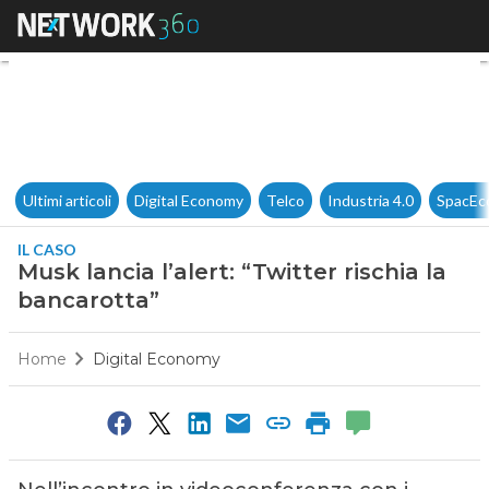
Musk lancia l’alert: “Twitter r
Ultimi articoli
Digital Economy
Telco
Industria 4.0
SpacEc
IL CASO
Musk lancia l’alert: “Twitter rischia la
bancarotta”
Home
Digital Economy