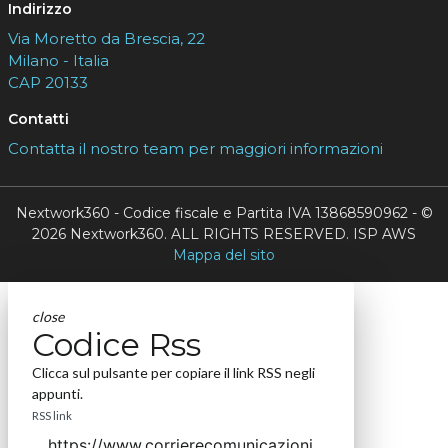
Indirizzo
Via Moretto da Brescia, 22
Milano - Italia
CAP 20133
Contatti
Contatta il nostro team per maggiori informazioni
Nextwork360 - Codice fiscale e Partita IVA 13868590962 - ©
2026 Nextwork360. ALL RIGHTS RESERVED. ISP AWS
Mappa del sito
close
Codice Rss
Clicca sul pulsante per copiare il link RSS negli
appunti.
RSS link