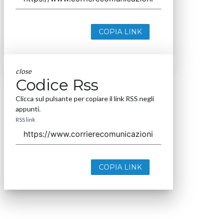
COPIA LINK
close
Codice Rss
Clicca sul pulsante per copiare il link RSS negli
appunti.
RSS link
COPIA LINK