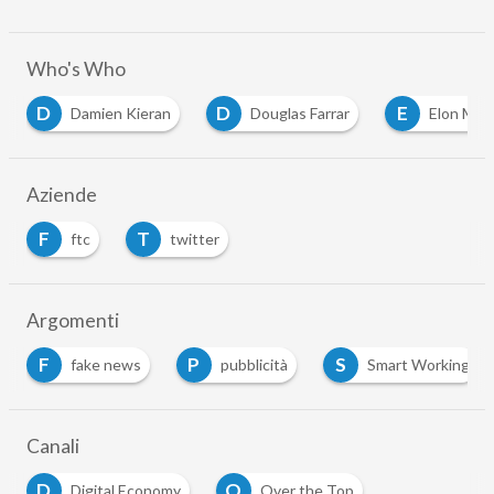
Who's Who
D
E
L
eran
Douglas Farrar
Elon Musk
Lea Kiss
Aziende
F
T
ftc
twitter
Argomenti
P
S
S
ews
pubblicità
Smart Working
social ne
Canali
D
O
Digital Economy
Over the Top