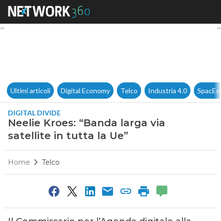
Neelie Kroes: “Banda larga via 
Ultimi articoli
Digital Economy
Telco
Industria 4.0
SpacEc
DIGITAL DIVIDE
Neelie Kroes: “Banda larga via
satellite in tutta la Ue”
Home
Telco