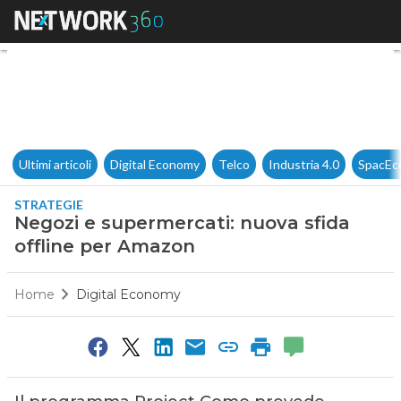
Negozi e supermercati: nuova
Ultimi articoli
Digital Economy
Telco
Industria 4.0
SpacEc
STRATEGIE
Negozi e supermercati: nuova sfida
offline per Amazon
Home
Digital Economy