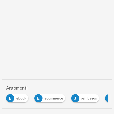
Argomenti
E
E
J
L
ebook
ecommerce
jeff bezos