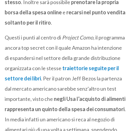
stesso
. Inoltre sarà possibile
prenotare la propria
borsa della spesa online
e
recarsi nel punto vendita
soltanto per il ritiro
.
Questi i punti al centro di
Project Como
, il programma
ancora top secret con il quale Amazon ha intenzione
di espandersi nel settore della grande distribuzione
organizzata con le stesse
traiettorie seguite per il
settore dei libri
. Per il patron Jeff Bezos la partenza
dal mercato americano sarebbe senz’altro un test
importante, visto che
negli Usa l’acquisto di alimenti
rappresenta un quinto della spesa dei consumatori
.
In media infatti un americano si reca al negozio di
alimentari più di una volta a settimana, spendendo