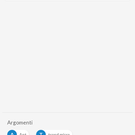
Argomenti
A
T
Apt
trend micro