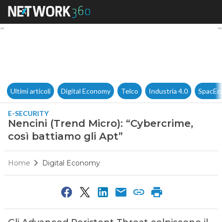
Nencini (Trend Micro): “Cyberc
Ultimi articoli
Digital Economy
Telco
Industria 4.0
SpacEc
E-SECURITY
Nencini (Trend Micro): “Cybercrime,
così battiamo gli Apt”
Home
Digital Economy