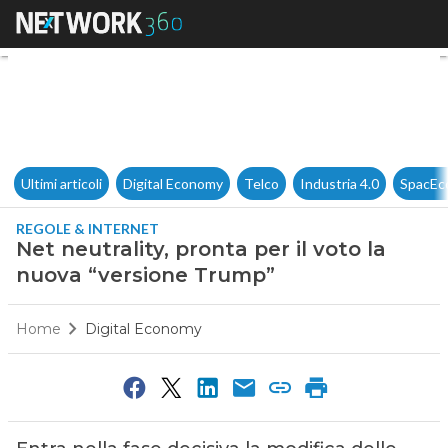
Net neutrality, pronta per il 
Ultimi articoli
Digital Economy
Telco
Industria 4.0
SpacEc
REGOLE & INTERNET
Net neutrality, pronta per il voto la
nuova “versione Trump”
Home
Digital Economy