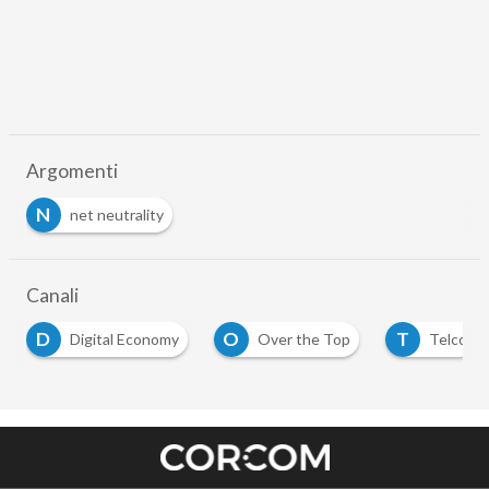
Argomenti
N
net neutrality
Canali
D
O
T
Digital Economy
Over the Top
Telco